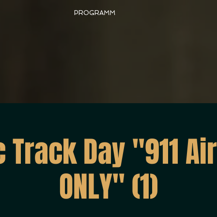
PROGRAMM
c Track Day "911 Ai
ONLY" (1)