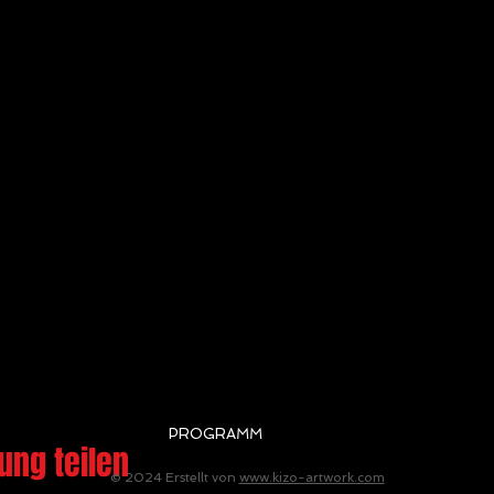
PROGRAMM
ung teilen
© 2024 Erstellt von
www.kizo-artwork.com